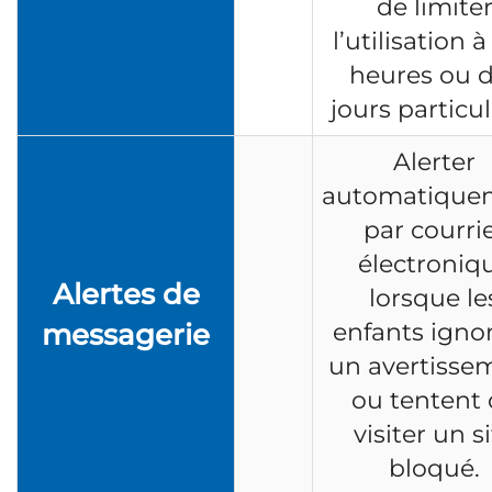
de limite
l’utilisation 
heures ou 
jours particul
Alerter
automatique
par courri
électroniq
Alertes de
lorsque le
messagerie
enfants igno
un avertisse
ou tentent
visiter un s
bloqué.