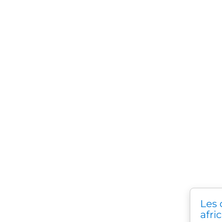
Les
afri