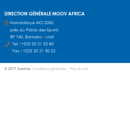
DIRECTION GÉNÉRALE MOOV AFRICA
Hamdallaye ACI 2000,
près du Palais des Sports
BP 740, Bamako - Mali
Tel : +223 20 21 52 80
Fax : +223 20 21 30 22
© 2017 Sotelma
Conditions générales
Plan du site