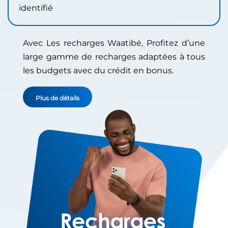
identifié
Avec Les recharges Waatibé, Profitez d’une
large gamme de recharges adaptées à tous
les budgets avec du crédit en bonus.
Plus de détails