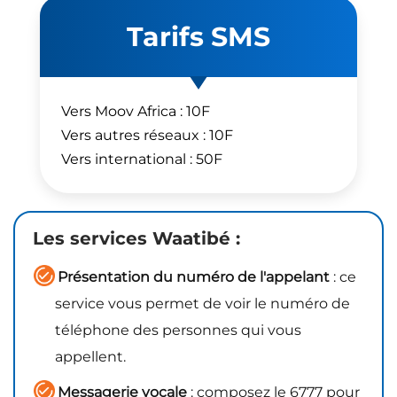
Tarifs SMS
Vers Moov Africa : 10F
Vers autres réseaux : 10F
Vers international : 50F
Les services Waatibé :
Présentation du numéro de l'appelant
: ce
service vous permet de voir le numéro de
téléphone des personnes qui vous
appellent.
Messagerie vocale
: composez le 6777 pour