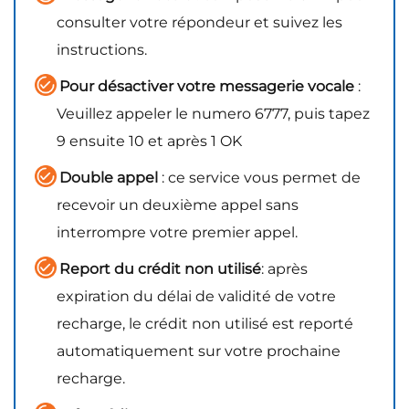
consulter votre répondeur et suivez les
instructions.
Pour désactiver votre messagerie vocale
:
Veuillez appeler le numero 6777, puis tapez
9 ensuite 10 et après 1 OK
Double appel
: ce service vous permet de
recevoir un deuxième appel sans
interrompre votre premier appel.
Report du crédit non utilisé
: après
expiration du délai de validité de votre
recharge, le crédit non utilisé est reporté
automatiquement sur votre prochaine
recharge.