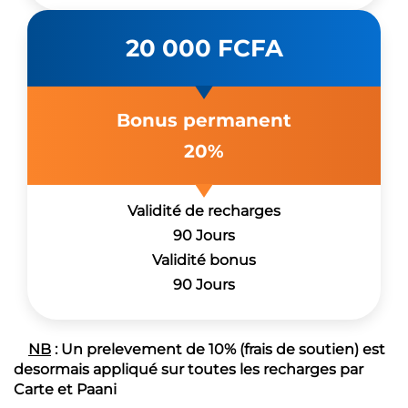
20 000 FCFA
Bonus permanent
20%
Validité de recharges
90 Jours
​Validité bonus
90 Jours
NB
: Un prelevement de 10% (frais de soutien) est
desormais appliqué sur toutes les recharges par
Carte et
Paani