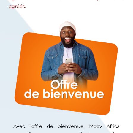
agréés.
Avec l’offre de bienvenue, Moov Africa