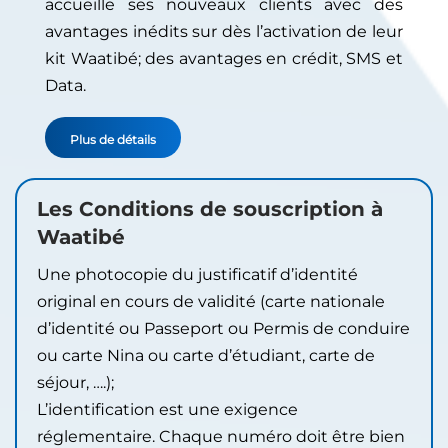
accueille ses nouveaux clients avec des
avantages inédits sur dès l’activation de leur
kit Waatibé; des avantages en crédit, SMS et
Data.
Plus de détails
Les Conditions de souscription à
Waatibé
Une photocopie du justificatif d’identité
original en cours de validité (carte nationale
d’identité ou Passeport ou Permis de conduire
ou carte Nina ou carte d’étudiant, carte de
séjour, ….);
L’identification est une exigence
réglementaire. Chaque numéro doit être bien