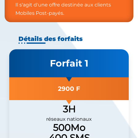
Il s'agit d'une offre destinée aux clients
Mobiles Post-payés.
Détails des forfaits
Forfait 1
2900 F
3H
réseaux nationaux
500Mo
400 SMS