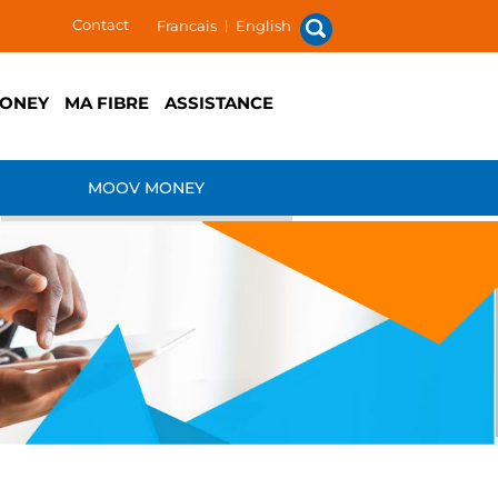
Contact
Francais
|
English
ONEY
MA FIBRE
ASSISTANCE
MOOV MONEY