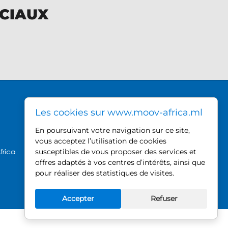
OCIAUX
DIRECTION GÉNÉRALE MOOV
Les cookies sur www.moov-africa.ml
AFRICA
En poursuivant votre navigation sur ce site,
Hamdallaye ACI 2000,
vous acceptez l’utilisation de cookies
près du Palais des Sports
frica
susceptibles de vous proposer des services et
offres adaptés à vos centres d’intérêts, ainsi que
BP 740, Bamako - Mali
pour réaliser des statistiques de visites.
Tel : +223 20 21 52 80
Fax : +223 20 21 30 22
Accepter
Refuser