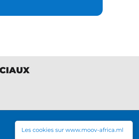
OCIAUX
DIRECTION GÉNÉRALE MOOV
Les cookies sur www.moov-africa.ml
AFRICA