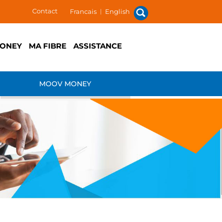
Contact
Francais
|
English
ONEY
MA FIBRE
ASSISTANCE
MOOV MONEY