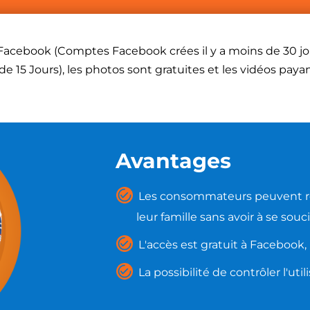
 Facebook (Comptes Facebook crées il y a moins de 30 jo
 de 15 Jours), les photos sont gratuites et les vidéos pay
Avantages
Les consommateurs peuvent res
leur famille sans avoir à se so
L'accès est gratuit à Facebook,
La possibilité de contrôler l'ut