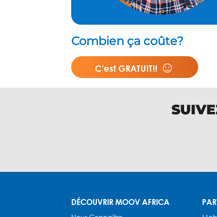
Combien ça coûte?
☺
C'est GRATUIT!!
SUIVE
DÉCOUVRIR MOOV AFRICA
PAR
Nous Connaitre
Mob