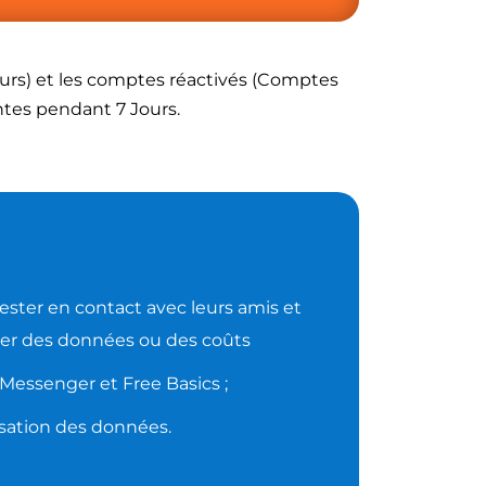
urs) et les comptes réactivés (Comptes
antes pendant 7 Jours.
ter en contact avec leurs amis et
ucier des données ou des coûts
 Messenger et Free Basics ;​
ilisation des données.