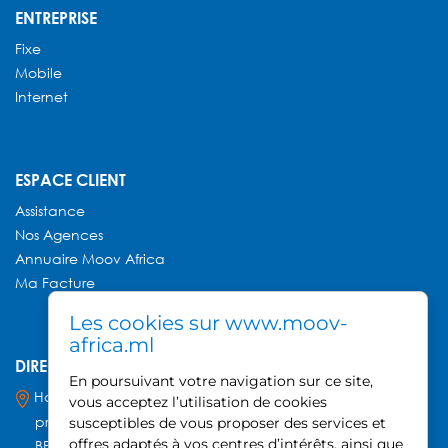
ENTREPRISE
Fixe
Mobile
Internet
ESPACE CLIENT
Assistance
Nos Agences
Annuaire
Moov Africa
Ma Facture
Les cookies sur www.moov-
africa.ml
DIRECTION GÉNÉRALE MOOV AFRICA
En poursuivant votre navigation sur ce site,
Hamdallaye ACI 2000,
vous acceptez l’utilisation de cookies
près du Palais des Sports
susceptibles de vous proposer des services et
offres adaptés à vos centres d’intérêts, ainsi que
BP 740, Bamako - Mali