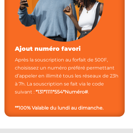
Ajout nu​méro favori
Après la souscription au forfait de 500F,
choisissez un numéro préféré permettant
d’appeler en illimité tous les réseaux de 23h
à 7h. La souscription se fait via le code
suivant :
*131*1111*554*Numéro#
.
**100% Valable du lundi au dimanche.​